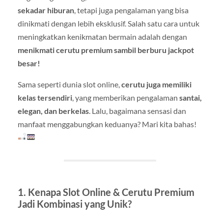
sekadar hiburan
, tetapi juga pengalaman yang bisa
dinikmati dengan lebih eksklusif. Salah satu cara untuk
meningkatkan kenikmatan bermain adalah dengan
menikmati cerutu premium sambil berburu jackpot
besar!
Sama seperti dunia slot online,
cerutu juga memiliki
kelas tersendiri
, yang memberikan pengalaman
santai,
elegan, dan berkelas
. Lalu, bagaimana sensasi dan
manfaat menggabungkan keduanya? Mari kita bahas!
1. Kenapa Slot Online & Cerutu Premium
Jadi Kombinasi yang Unik?