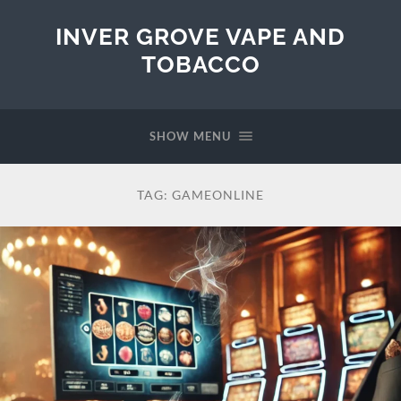
INVER GROVE VAPE AND
TOBACCO
SHOW MENU
TAG:
GAMEONLINE