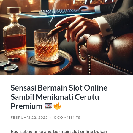
Sensasi Bermain Slot Online
Sambil Menikmati Cerutu
Premium
FEBRUARI 22, 2025
/
0 COMMENTS
Bagi sebagian orang,
bermain slot online bukan