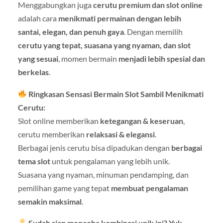
Menggabungkan juga
cerutu premium dan slot online
adalah cara
menikmati permainan dengan lebih
santai, elegan, dan penuh gaya
. Dengan memilih
cerutu yang tepat, suasana yang nyaman, dan slot
yang sesuai
, momen bermain
menjadi lebih spesial dan
berkelas
.
Ringkasan Sensasi Bermain Slot Sambil Menikmati
Cerutu:
Slot online memberikan
ketegangan & keseruan
,
cerutu memberikan
relaksasi & elegansi
.
Berbagai jenis cerutu bisa dipadukan dengan
berbagai
tema slot
untuk pengalaman yang lebih unik.
Suasana yang nyaman, minuman pendamping, dan
pemilihan game yang tepat
membuat pengalaman
semakin maksimal
.
Sudah siap mencoba kombinasi unik ini? Yuk,