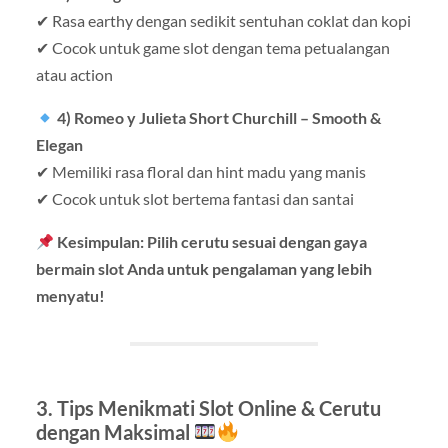
✔ Rasa earthy dengan sedikit sentuhan coklat dan kopi
✔ Cocok untuk game slot dengan tema petualangan
atau action
4) Romeo y Julieta Short Churchill – Smooth &
Elegan
✔ Memiliki rasa floral dan hint madu yang manis
✔ Cocok untuk slot bertema fantasi dan santai
Kesimpulan:
Pilih cerutu sesuai dengan gaya
bermain slot Anda untuk pengalaman yang lebih
menyatu!
3. Tips Menikmati Slot Online & Cerutu
dengan Maksimal