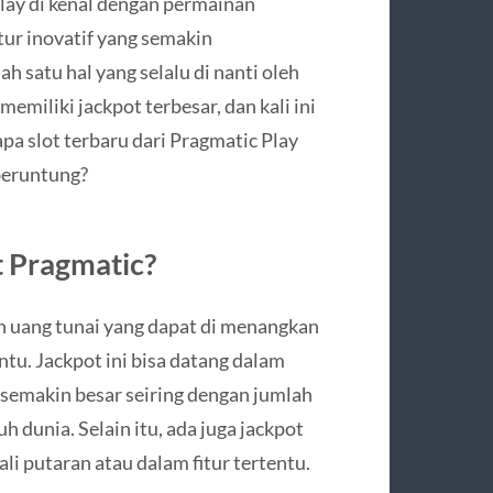
lay di kenal dengan permainan
itur inovatif yang semakin
 satu hal yang selalu di nanti oleh
emiliki jackpot terbesar, dan kali ini
a slot terbaru dari Pragmatic Play
beruntung?
t Pragmatic?
ah uang tunai yang dapat di menangkan
tu. Jackpot ini bisa datang dalam
g semakin besar seiring dengan jumlah
 dunia. Selain itu, ada juga jackpot
i putaran atau dalam fitur tertentu.