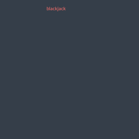
blackjack