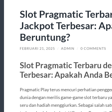
Slot Pragmatic Terba
Jackpot Terbesar: A
Beruntung?
FEBRUARI 21, 2025
/
ADMIN
/
0 COMMENTS
Slot Pragmatic Terbaru d
Terbesar: Apakah Anda B
Pragmatic Play terus mencuri perhatian penggem
dunia dengan merilis game-game slot terbaru 
seru dan hadiah menggiurkan. Sebagai salah sa