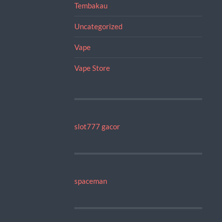
Tembakau
Uncategorized
Vape
Vape Store
slot777 gacor
spaceman