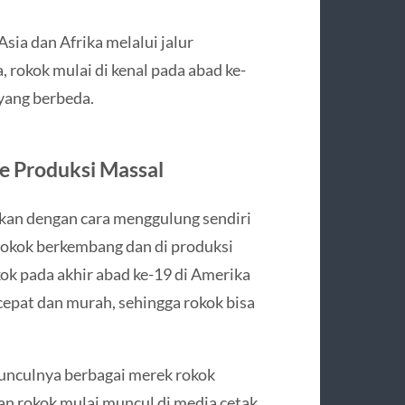
sia dan Afrika melalui jalur
, rokok mulai di kenal pada abad ke-
yang berbeda.
ke Produksi Massal
kan dengan cara menggulung sendiri
rokok berkembang dan di produksi
k pada akhir abad ke-19 di Amerika
cepat dan murah, sehingga rokok bisa
unculnya berbagai merek rokok
lan rokok mulai muncul di media cetak