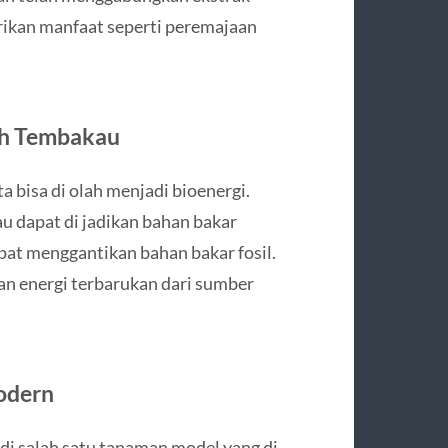
kan manfaat seperti peremajaan
bah Tembakau
a bisa di olah menjadi bioenergi.
 dapat di jadikan bahan bakar
dapat menggantikan bahan bakar fosil.
n energi terbarukan dari sumber
odern
i salah satu tanaman model yang di